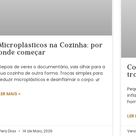
Microplásticos na Cozinha: por
onde começar
Depois de veres o documentário, vais olhar para a
Co
tua cozinha de outra forma. Trocas simples para
tr
reduzir microplásticos e desinflamar o corpo. 🌿
Peq
LER MAIS »
inf
hor
LER
Vera Dias
14 de Maio, 2026
Vera