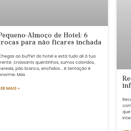
Pequeno-Almoço de Hotel: 6
trocas para não ficares inchada
Chegas ao buffet do hotel e está tudo ali à tua
frente: croissants quentinhos, sumos coloridos,
cereais, pão branco, enchidos… A tentação é
enorme. Mas
Re
in
LER MAIS »
Rec
com
que
inte