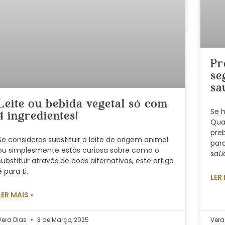
Pr
se
sa
Leite ou bebida vegetal só com
Se 
4 ingredientes!
Qua
preb
Se consideras substituir o leite de origem animal
para
ou simplesmente estás curiosa sobre como o
saú
substituir através de boas alternativas, este artigo
é para ti.
LER
LER MAIS »
Vera Dias
3 de Março, 2025
Vera