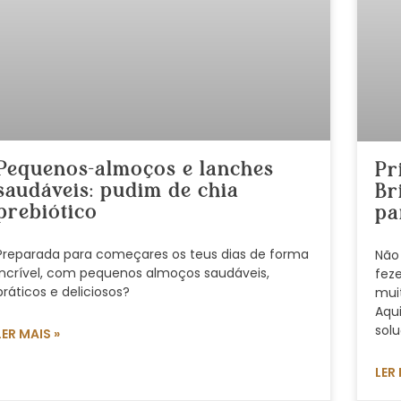
Pequenos-almoços e lanches
Pr
saudáveis: pudim de chia
Br
prebiótico
pa
Preparada para começares os teus dias de forma
Não 
incrível, com pequenos almoços saudáveis,
fez
práticos e deliciosos?
mui
Aqu
sol
LER MAIS »
LER