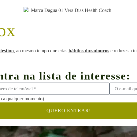
tox
testino
, ao mesmo tempo que crias
hábitos duradouros
e reduzes a t
tra na lista de interesse:
ão a qualquer momento)
QUERO ENTRAR!