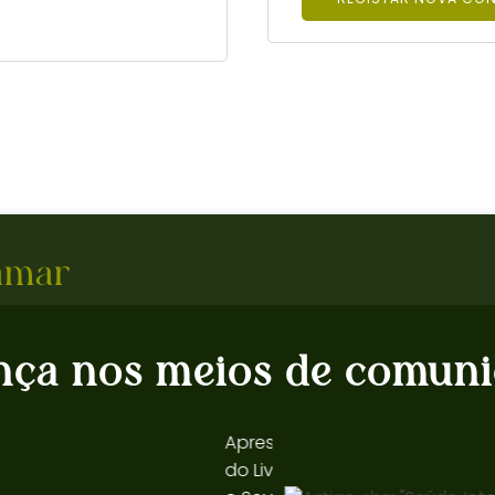
amar
nça nos meios de comuni
Apresentação
do Livro "Cure