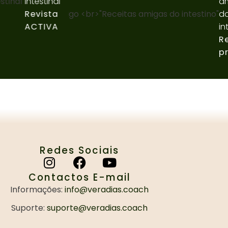
Intestinal"
ami
Revista
do
ACTIVA
intes
Rev
pre
Redes Sociais
Contactos E-mail
Informações:
info@veradias.coach
Suporte:
suporte@veradias.coach