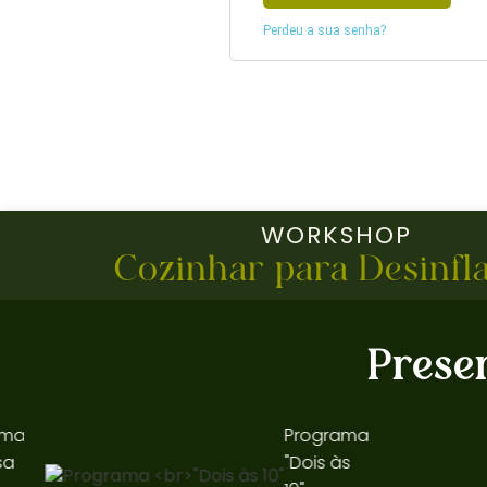
Perdeu a sua senha?
WORKSHOP
Cozinhar para Desinfl
Prese
a
Programa
"Dois às