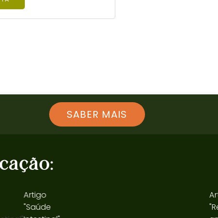
SABER MAIS
cação:
Artigo
Arti
"Saúde
"Rec