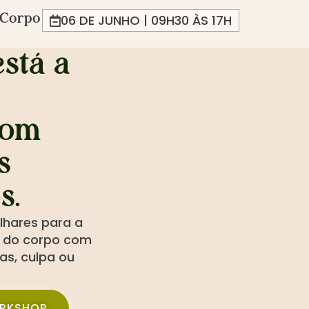
 Corpo
06 DE JUNHO | 09H30 ÀS 17H
stá a
 com
s
s.
lhares para a
is do corpo com
as, culpa ou
ORKSHOP