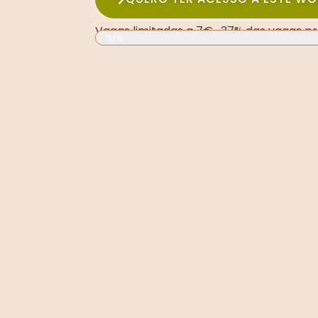
Vagas limitadas a 7€ · 37% das vagas p
37%