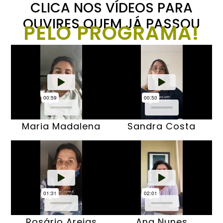
CLICA NOS VÍDEOS PARA
OUVIRES QUEM JÁ PASSOU
PELO PROGRAMA!
Maria Madalena
Sandra Costa
Rosário Areias
Ana Nunes